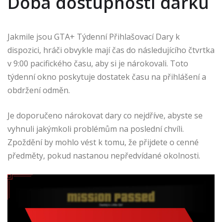
Doba dostupnosti dárků
Jakmile jsou GTA+ Týdenní Přihlašovací Dary k
dispozici, hráči obvykle mají čas do následujícího čtvrtka
v 9:00 pacifického času, aby si je nárokovali. Toto
týdenní okno poskytuje dostatek času na přihlášení a
obdržení odměn.
Je doporučeno nárokovat dary co nejdříve, abyste se
vyhnuli jakýmkoli problémům na poslední chvíli.
Zpoždění by mohlo vést k tomu, že přijdete o cenné
předměty, pokud nastanou nepředvídané okolnosti.