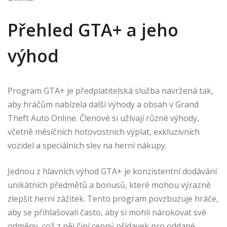
Přehled GTA+ a jeho
výhod
Program GTA+ je předplatitelská služba navržená tak,
aby hráčům nabízela další výhody a obsah v Grand
Theft Auto Online. Členové si užívají různé výhody,
včetně měsíčních hotovostních výplat, exkluzivních
vozidel a speciálních slev na herní nákupy.
Jednou z hlavních výhod GTA+ je konzistentní dodávání
unikátních předmětů a bonusů, které mohou výrazně
zlepšit herní zážitek. Tento program povzbuzuje hráče,
aby se přihlašovali často, aby si mohli nárokovat své
odměny, což z něj činí cenný přídavek pro oddané