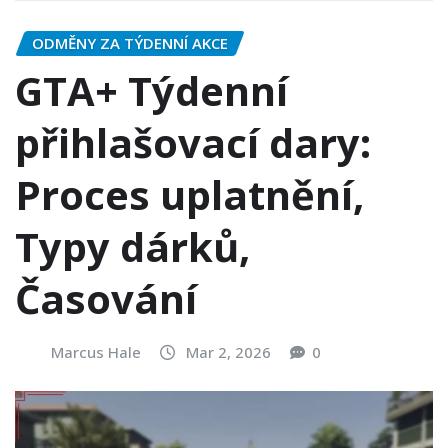
ODMĚNY ZA TÝDENNÍ AKCE
GTA+ Týdenní
přihlašovací dary:
Proces uplatnění,
Typy dárků,
Časování
Marcus Hale
Mar 2, 2026
0