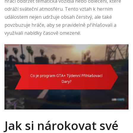
hráči obdržet tematická vozidla nebo oblečení, které
odráží sváteční atmosféru. Tento vztah k herním
událostem nejen udržuje obsah čerstvý, ale také
povzbuzuje hráče, aby se pravidelně přihlašovali a
využívali nabídky časově omezené.
Jak si nárokovat své