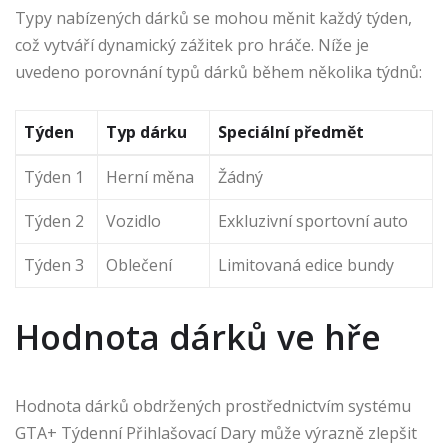
Typy nabízených dárků se mohou měnit každý týden,
což vytváří dynamický zážitek pro hráče. Níže je
uvedeno porovnání typů dárků během několika týdnů:
Týden
Typ dárku
Speciální předmět
Týden 1
Herní měna
Žádný
Týden 2
Vozidlo
Exkluzivní sportovní auto
Týden 3
Oblečení
Limitovaná edice bundy
Hodnota dárků ve hře
Hodnota dárků obdržených prostřednictvím systému
GTA+ Týdenní Přihlašovací Dary může výrazně zlepšit