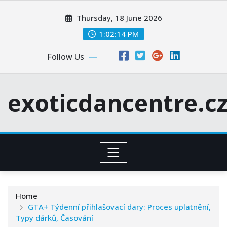
Skip
Thursday, 18 June 2026
to
content
1:02:15 PM
Follow Us
exoticdancentre.c
Home
GTA+ Týdenní přihlašovací dary: Proces uplatnění,
Typy dárků, Časování