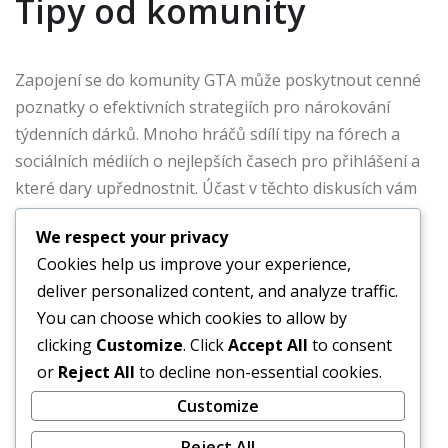
Tipy od komunity
Zapojení se do komunity GTA může poskytnout cenné
poznatky o efektivních strategiích pro nárokování
týdenních dárků. Mnoho hráčů sdílí tipy na fórech a
sociálních médiích o nejlepších časech pro přihlášení a
které dary upřednostnit. Účast v těchto diskusích vám
může pomoci zdokonalit váš přístup a maximalizovat
We respect your privacy
vaše odměny.
Cookies help us improve your experience,
deliver personalized content, and analyze traffic.
Navíc zvažte připojení se k herní skupině nebo klubu
You can choose which cookies to allow by
zaměřenému na GTA. Tyto komunity často sdílejí
clicking
Customize
. Click
Accept All
to consent
exkluzivní tipy, strategie a zkušenosti, které mohou
or
Reject All
to decline non-essential cookies.
zlepšit vaše porozumění hře a jejímu systému odměn.
Customize
Vyhnutí se zmeškaným
Reject All