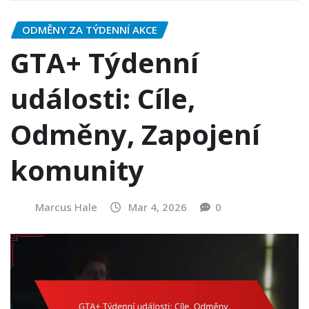
ODMĚNY ZA TÝDENNÍ AKCE
GTA+ Týdenní
události: Cíle,
Odměny, Zapojení
komunity
Marcus Hale
Mar 4, 2026
0