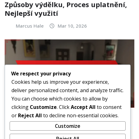
Způsoby výdělku, Proces uplatnění,
Nejlepší využití
Marcus Hale
Mar 10, 2026
We respect your privacy
Cookies help us improve your experience,
deliver personalized content, and analyze traffic.
You can choose which cookies to allow by
clicking
Customize
. Click
Accept All
to consent
or
Reject All
to decline non-essential cookies.
ODMĚNY ZA TÝDENNÍ AKCE
Customize
GTA+ Týdenní události: Hlavní
Reject All