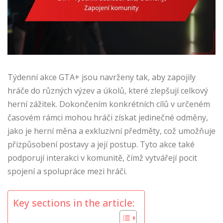
Týdenní akce GTA+ jsou navrženy tak, aby zapojily
hráče do různých výzev a úkolů, které zlepšují celkový
herní zážitek. Dokončením konkrétních cílů v určeném
časovém rámci mohou hráči získat jedinečné odměny,
jako je herní měna a exkluzivní předměty, což umožňuje
přizpůsobení postavy a její postup. Tyto akce také
podporují interakci v komunitě, čímž vytvářejí pocit
spojení a spolupráce mezi hráči.
Key sections in the article: