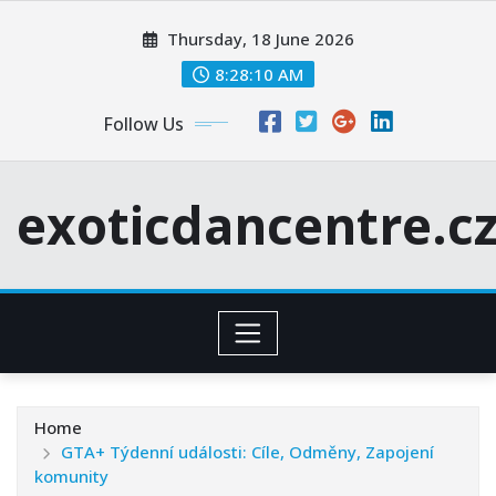
Skip
Thursday, 18 June 2026
to
content
8:28:11 AM
Follow Us
exoticdancentre.c
Home
GTA+ Týdenní události: Cíle, Odměny, Zapojení
komunity