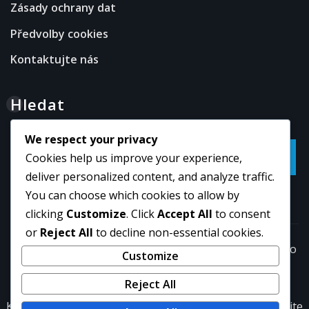
Zásady ochrany dat
Předvolby cookies
Kontaktujte nás
Hledat
We respect your privacy
Go
Cookies help us improve your experience,
deliver personalized content, and analyze traffic.
You can choose which cookies to allow by
clicking
Customize
. Click
Accept All
to consent
or
Reject All
to decline non-essential cookies.
Copyright © 2026 | Powered by
WordPress
|
NewsExo
Customize
by
ThemeArile
Reject All
Kdo
Obchodní
Zásady
Předvolby
Kontaktujte