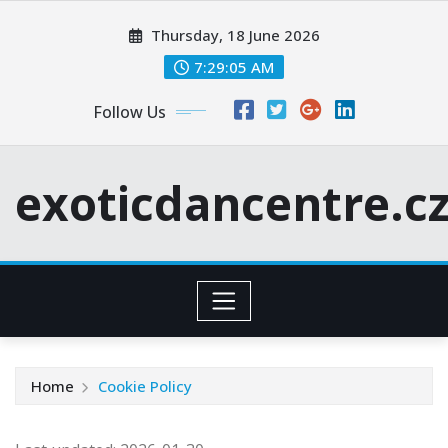
Skip
Thursday, 18 June 2026
to
content
7:29:05 AM
Follow Us
exoticdancentre.c
Home
Cookie Policy