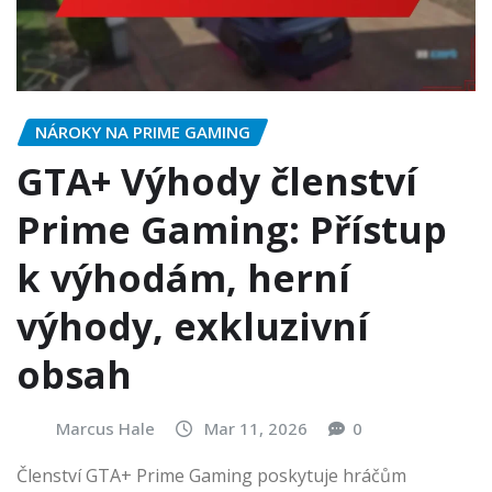
NÁROKY NA PRIME GAMING
GTA+ Výhody členství
Prime Gaming: Přístup
k výhodám, herní
výhody, exkluzivní
obsah
Marcus Hale
Mar 11, 2026
0
Členství GTA+ Prime Gaming poskytuje hráčům