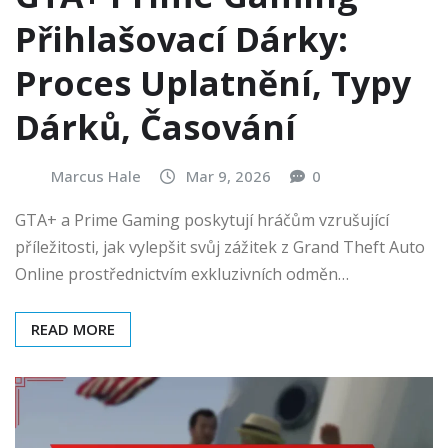
Přihlašovací Dárky:
Proces Uplatnění, Typy
Dárků, Časování
Marcus Hale
Mar 9, 2026
0
GTA+ a Prime Gaming poskytují hráčům vzrušující
příležitosti, jak vylepšit svůj zážitek z Grand Theft Auto
Online prostřednictvím exkluzivních odměn…
READ MORE