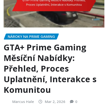
NÁROKY NA PRIME GAMING
GTA+ Prime Gaming
Měsíční Nabídky:
Přehled, Proces
Uplatnění, Interakce s
Komunitou
Marcus Hale
Mar 2, 2026
0