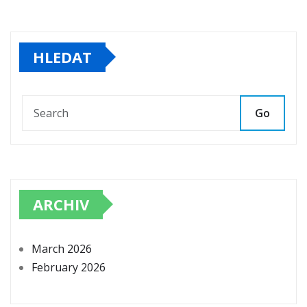
HLEDAT
Go
ARCHIV
March 2026
February 2026