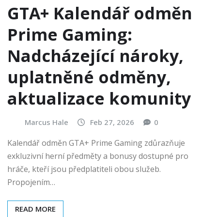
GTA+ Kalendář odměn
Prime Gaming:
Nadcházející nároky,
uplatněné odměny,
aktualizace komunity
Marcus Hale
Feb 27, 2026
0
Kalendář odměn GTA+ Prime Gaming zdůrazňuje
exkluzivní herní předměty a bonusy dostupné pro
hráče, kteří jsou předplatiteli obou služeb.
Propojením…
READ MORE