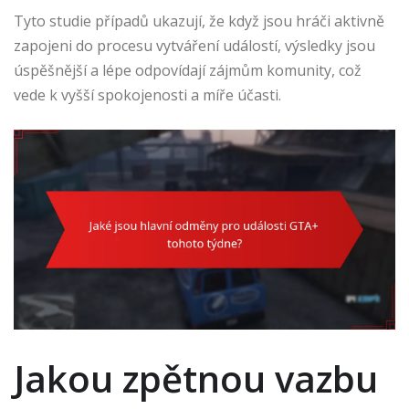
Tyto studie případů ukazují, že když jsou hráči aktivně
zapojeni do procesu vytváření událostí, výsledky jsou
úspěšnější a lépe odpovídají zájmům komunity, což
vede k vyšší spokojenosti a míře účasti.
Jakou zpětnou vazbu