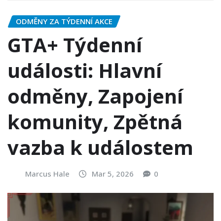
ODMĚNY ZA TÝDENNÍ AKCE
GTA+ Týdenní
události: Hlavní
odměny, Zapojení
komunity, Zpětná
vazba k událostem
Marcus Hale
Mar 5, 2026
0