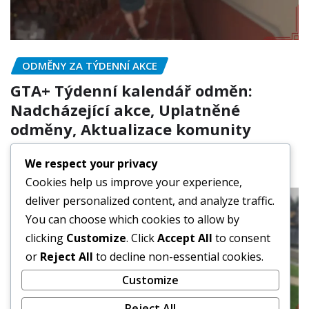
ODMĚNY ZA TÝDENNÍ AKCE
GTA+ Týdenní kalendář odměn:
Nadcházející akce, Uplatněné
odměny, Aktualizace komunity
Marcus Hale
Mar 11, 2026
We respect your privacy
Cookies help us improve your experience,
deliver personalized content, and analyze traffic.
You can choose which cookies to allow by
clicking
Customize
. Click
Accept All
to consent
or
Reject All
to decline non-essential cookies.
Customize
Reject All