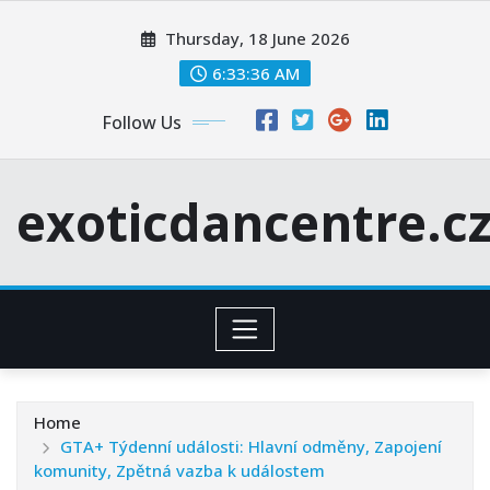
Skip
Thursday, 18 June 2026
to
content
6:33:37 AM
Follow Us
exoticdancentre.c
Home
GTA+ Týdenní události: Hlavní odměny, Zapojení
komunity, Zpětná vazba k událostem