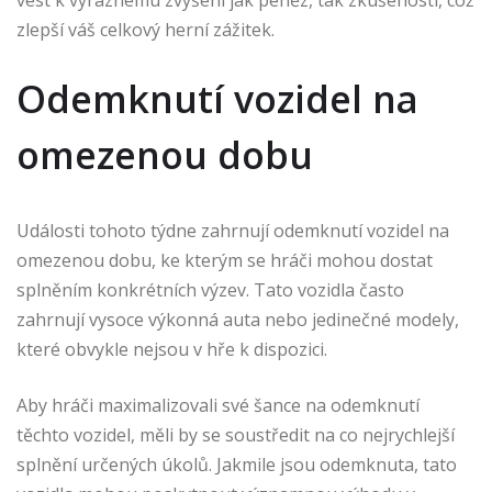
vést k výraznému zvýšení jak peněz, tak zkušeností, což
zlepší váš celkový herní zážitek.
Odemknutí vozidel na
omezenou dobu
Události tohoto týdne zahrnují odemknutí vozidel na
omezenou dobu, ke kterým se hráči mohou dostat
splněním konkrétních výzev. Tato vozidla často
zahrnují vysoce výkonná auta nebo jedinečné modely,
které obvykle nejsou v hře k dispozici.
Aby hráči maximalizovali své šance na odemknutí
těchto vozidel, měli by se soustředit na co nejrychlejší
splnění určených úkolů. Jakmile jsou odemknuta, tato