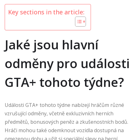
Key sections in the article:
Jaké jsou hlavní
odměny pro události
GTA+ tohoto týdne?
Události GTA+ tohoto týdne nabízejí hráčům různé
vzrušující odměny, včetně exkluzivních herních
předmětů, bonusových peněz a zkušenostních bodů.
Hráči mohou také odemknout vozidla dostupná na
omezenou dobu a užít si speciální slevy na herní