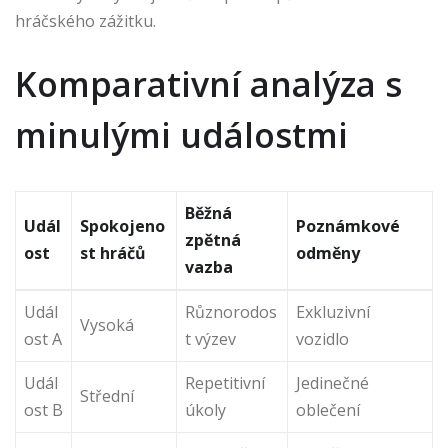
hráčského zážitku.
Komparativní analýza s
minulými událostmi
Běžná
Udál
Spokojeno
Poznámkové
zpětná
ost
st hráčů
odměny
vazba
Udál
Různorodos
Exkluzivní
Vysoká
ost A
t výzev
vozidlo
Udál
Repetitivní
Jedinečné
Střední
ost B
úkoly
oblečení