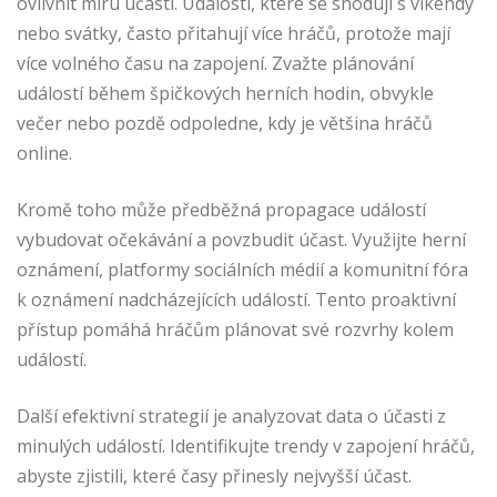
ovlivnit míru účasti. Události, které se shodují s víkendy
nebo svátky, často přitahují více hráčů, protože mají
více volného času na zapojení. Zvažte plánování
událostí během špičkových herních hodin, obvykle
večer nebo pozdě odpoledne, kdy je většina hráčů
online.
Kromě toho může předběžná propagace událostí
vybudovat očekávání a povzbudit účast. Využijte herní
oznámení, platformy sociálních médií a komunitní fóra
k oznámení nadcházejících událostí. Tento proaktivní
přístup pomáhá hráčům plánovat své rozvrhy kolem
událostí.
Další efektivní strategií je analyzovat data o účasti z
minulých událostí. Identifikujte trendy v zapojení hráčů,
abyste zjistili, které časy přinesly nejvyšší účast.