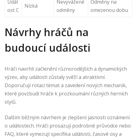
Udál
Nevyvážené
Odměny na
Nízká
ost C
odměny
omezenou dobu
Návrhy hráčů na
budoucí události
Hráči navrhli začlenění různorodějších a dynamických
výzev, aby události zůstaly svěží a atraktivní.
Doporučují rotaci témat a zavedení nových mechanik,
které povzbudí hráče k prozkoumání různých herních
stylů.
Dalším běžným návrhem je zlepšení jasnosti oznámení
o událostech. Hráči prosazují podrobné průvodce nebo
FAQ, které vymezují specifika události, časové osy a