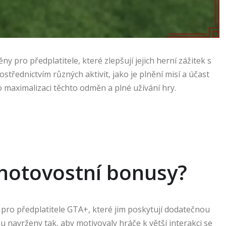
 pro předplatitele, které zlepšují jejich herní zážitek s
řednictvím různých aktivit, jako je plnění misí a účast
 maximalizaci těchto odměn a plné užívání hry.
hotovostní bonusy?
ro předplatitele GTA+, které jim poskytují dodatečnou
 navrženy tak, aby motivovaly hráče k větší interakci se