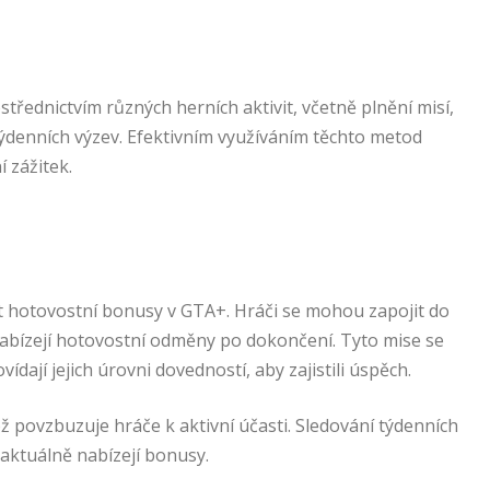
ednictvím různých herních aktivit, včetně plnění misí,
týdenních výzev. Efektivním využíváním těchto metod
 zážitek.
kat hotovostní bonusy v GTA+. Hráči se mohou zapojit do
 nabízejí hotovostní odměny po dokončení. Tyto mise se
ovídají jejich úrovni dovedností, aby zajistili úspěch.
ž povzbuzuje hráče k aktivní účasti. Sledování týdenních
 aktuálně nabízejí bonusy.