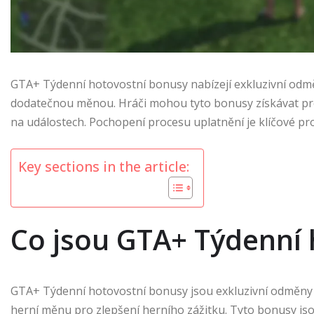
GTA+ Týdenní hotovostní bonusy nabízejí exkluzivní odměny
dodatečnou měnou. Hráči mohou tyto bonusy získávat prost
na událostech. Pochopení procesu uplatnění je klíčové pro
Key sections in the article:
Co jsou GTA+ Týdenní 
GTA+ Týdenní hotovostní bonusy jsou exkluzivní odměny p
herní měnu pro zlepšení herního zážitku. Tyto bonusy jsou