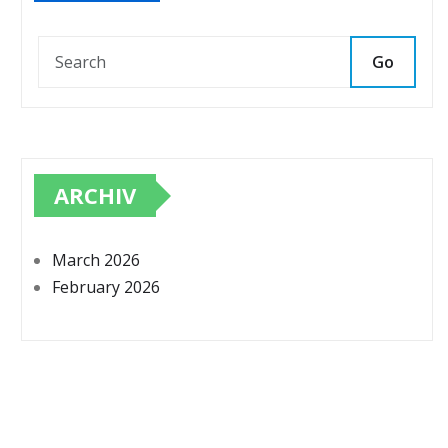
Go
ARCHIV
March 2026
February 2026