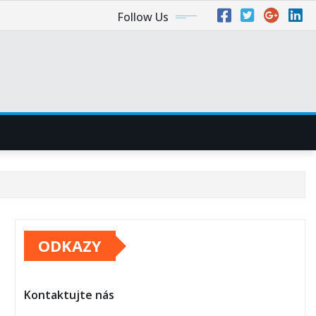
Follow Us
ODKAZY
Kontaktujte nás