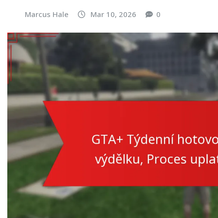
Marcus Hale
Mar 10, 2026
0