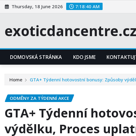
Skip
Thursday, 18 June 2026
7:18:41 AM
to
content
exoticdancentre.c
DOMOVSKÁ STRÁNKA
KDO JSME
KONTAKTUJ
Home
GTA+ Týdenní hotovostní bonusy: Způsoby výdělku
ODMĚNY ZA TÝDENNÍ AKCE
GTA+ Týdenní hotovo
výdělku, Proces uplatn