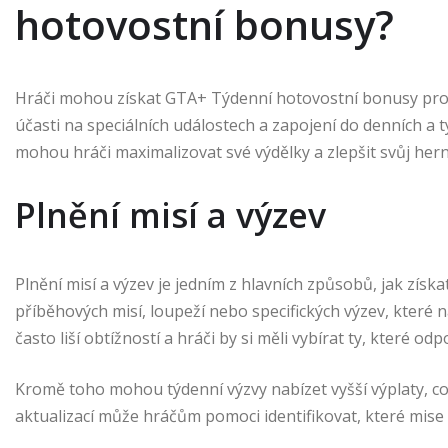
hotovostní bonusy?
Hráči mohou získat GTA+ Týdenní hotovostní bonusy prostř
účasti na speciálních událostech a zapojení do denních a 
mohou hráči maximalizovat své výdělky a zlepšit svůj herní
Plnění misí a výzev
Plnění misí a výzev je jedním z hlavních způsobů, jak zís
příběhových misí, loupeží nebo specifických výzev, které
často liší obtížností a hráči by si měli vybírat ty, které odp
Kromě toho mohou týdenní výzvy nabízet vyšší výplaty, co
aktualizací může hráčům pomoci identifikovat, které mise