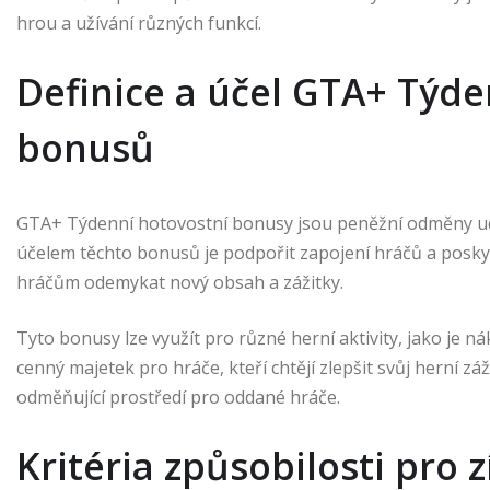
hrou a užívání různých funkcí.
Definice a účel GTA+ Týd
bonusů
GTA+ Týdenní hotovostní bonusy jsou peněžní odměny udě
účelem těchto bonusů je podpořit zapojení hráčů a posk
hráčům odemykat nový obsah a zážitky.
Tyto bonusy lze využít pro různé herní aktivity, jako je ná
cenný majetek pro hráče, kteří chtějí zlepšit svůj herní z
odměňující prostředí pro oddané hráče.
Kritéria způsobilosti pro 