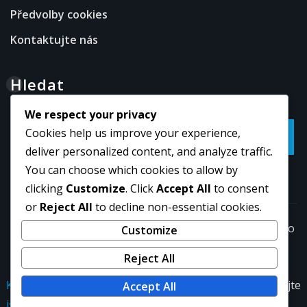
Předvolby cookies
Kontaktujte nás
Hledat
We respect your privacy
Cookies help us improve your experience,
Go
deliver personalized content, and analyze traffic.
You can choose which cookies to allow by
clicking
Customize
. Click
Accept All
to consent
or
Reject All
to decline non-essential cookies.
Copyright © 2026 | Powered by
WordPress
|
NewsExo
Customize
by
ThemeArile
Reject All
Kdo
Obchodní
Zásady
Předvolby
Kontaktujte
Accept All
jsme
podmínky
ochrany
cookies
nás