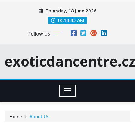
Skip
Thursday, 18 June 2026
to
content
10:13:36 AM
Follow Us
exoticdancentre.c
Home
About Us