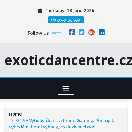
Skip
Thursday, 18 June 2026
to
content
8:49:09 AM
Follow Us
exoticdancentre.c
Home
GTA+ Výhody členství Prime Gaming: Přístup k
výhodám, herní výhody, exkluzivní obsah