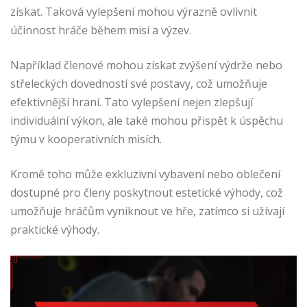
získat. Taková vylepšení mohou výrazně ovlivnit
účinnost hráče během misí a výzev.
Například členové mohou získat zvýšení výdrže nebo
střeleckých dovedností své postavy, což umožňuje
efektivnější hraní. Tato vylepšení nejen zlepšují
individuální výkon, ale také mohou přispět k úspěchu
týmu v kooperativních misích.
Kromě toho může exkluzivní vybavení nebo oblečení
dostupné pro členy poskytnout estetické výhody, což
umožňuje hráčům vyniknout ve hře, zatímco si užívají
praktické výhody.