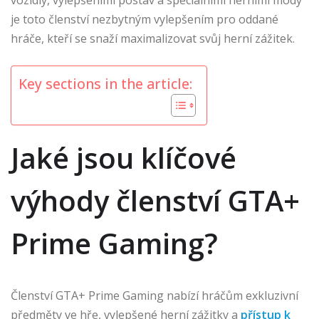
vozidly, vylepšeními postav a speciálními herními módy
je toto členství nezbytným vylepšením pro oddané
hráče, kteří se snaží maximalizovat svůj herní zážitek.
Key sections in the article:
Jaké jsou klíčové
výhody členství GTA+
Prime Gaming?
Členství GTA+ Prime Gaming nabízí hráčům exkluzivní
předměty ve hře, vylepšené herní zážitky a
přístup k