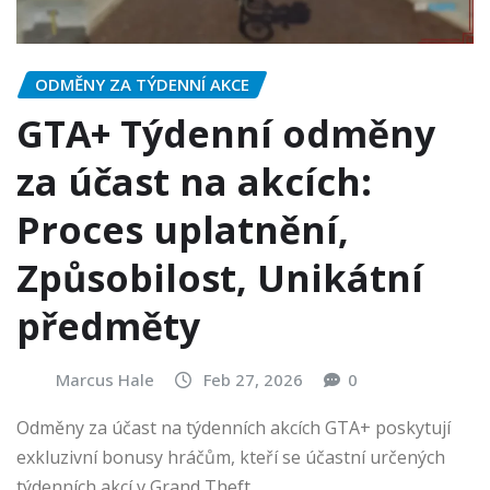
ODMĚNY ZA TÝDENNÍ AKCE
GTA+ Týdenní odměny
za účast na akcích:
Proces uplatnění,
Způsobilost, Unikátní
předměty
Marcus Hale
Feb 27, 2026
0
Odměny za účast na týdenních akcích GTA+ poskytují
exkluzivní bonusy hráčům, kteří se účastní určených
týdenních akcí v Grand Theft…