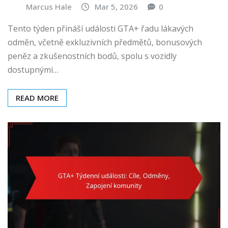
Marcus Hale
Mar 5, 2026
0
Tento týden přináší události GTA+ řadu lákavých
odměn, včetně exkluzivních předmětů, bonusových
peněz a zkušenostních bodů, spolu s vozidly
dostupnými…
READ MORE