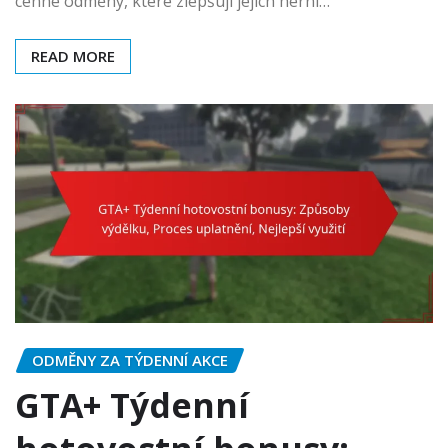
cenné odměny, které zlepšují jejich herní…
READ MORE
ODMĚNY ZA TÝDENNÍ AKCE
GTA+ Týdenní