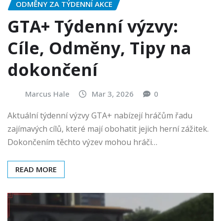
ODMĚNY ZA TÝDENNÍ AKCE
GTA+ Týdenní výzvy:
Cíle, Odměny, Tipy na
dokončení
Marcus Hale
Mar 3, 2026
0
Aktuální týdenní výzvy GTA+ nabízejí hráčům řadu
zajímavých cílů, které mají obohatit jejich herní zážitek.
Dokončením těchto výzev mohou hráči…
READ MORE