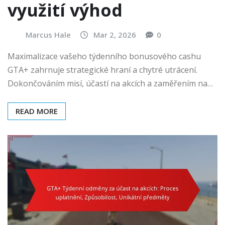
využití výhod
Marcus Hale
Mar 2, 2026
0
Maximalizace vašeho týdenního bonusového cashu
GTA+ zahrnuje strategické hraní a chytré utrácení.
Dokončováním misí, účastí na akcích a zaměřením na…
READ MORE