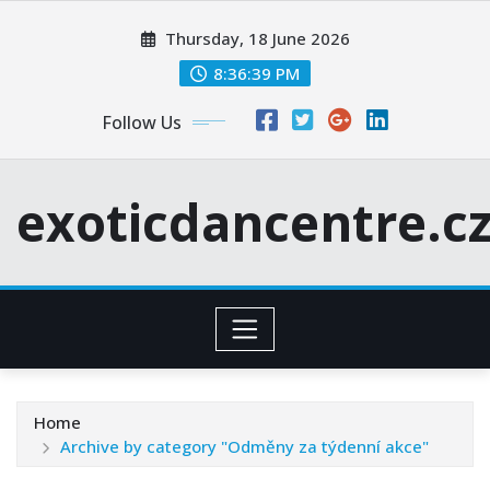
Skip
Thursday, 18 June 2026
to
content
8:36:41 PM
Follow Us
exoticdancentre.c
Home
Archive by category "Odměny za týdenní akce"