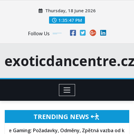
Skip
Thursday, 18 June 2026
to
content
1:35:48 PM
Follow Us
exoticdancentre.c
TRENDING NEWS
ožadavky, Odměny, Zpětná vazba od komunity
G