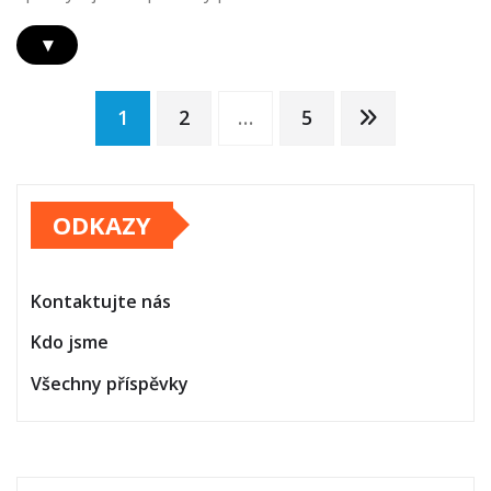
▾
Posts
1
2
…
5
pagination
ODKAZY
Kontaktujte nás
Kdo jsme
Všechny příspěvky