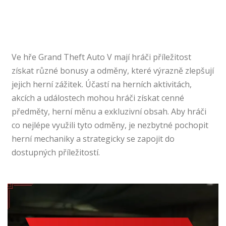
Ve hře Grand Theft Auto V mají hráči příležitost
získat různé bonusy a odměny, které výrazně zlepšují
jejich herní zážitek. Účastí na herních aktivitách,
akcích a událostech mohou hráči získat cenné
předměty, herní měnu a exkluzivní obsah. Aby hráči
co nejlépe využili tyto odměny, je nezbytné pochopit
herní mechaniky a strategicky se zapojit do
dostupných příležitostí.