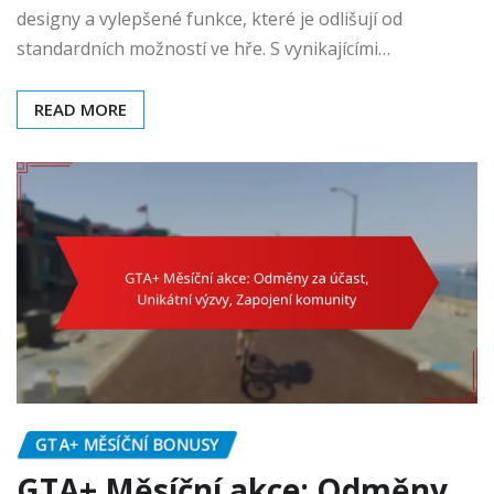
designy a vylepšené funkce, které je odlišují od
standardních možností ve hře. S vynikajícími…
READ MORE
GTA+ MĚSÍČNÍ BONUSY
GTA+ Měsíční akce: Odměny