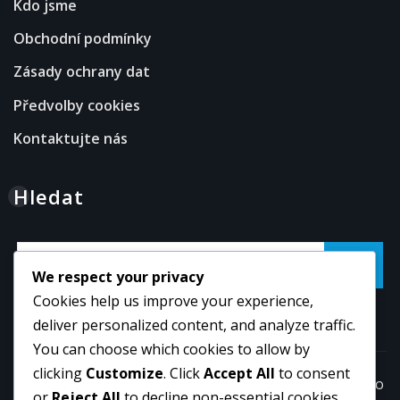
Kdo jsme
Obchodní podmínky
Zásady ochrany dat
Předvolby cookies
Kontaktujte nás
Hledat
Go
We respect your privacy
Cookies help us improve your experience,
deliver personalized content, and analyze traffic.
You can choose which cookies to allow by
clicking
Customize
. Click
Accept All
to consent
Copyright © 2026 | Powered by
WordPress
|
NewsExo
or
Reject All
to decline non-essential cookies.