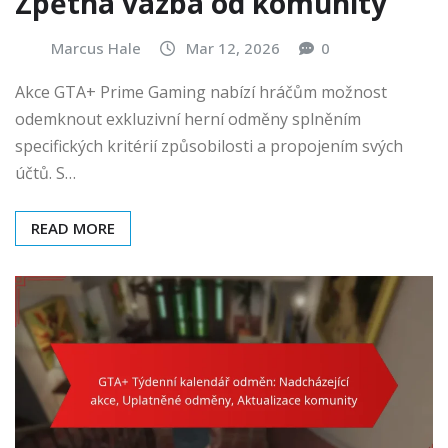
Zpětná vazba od komunity
Marcus Hale
Mar 12, 2026
0
Akce GTA+ Prime Gaming nabízí hráčům možnost
odemknout exkluzivní herní odměny splněním
specifických kritérií způsobilosti a propojením svých
účtů. S…
READ MORE