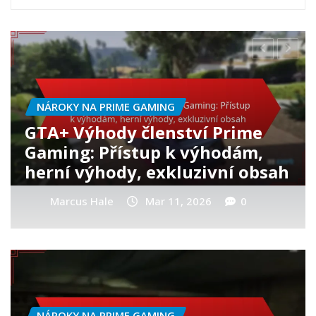
ODMĚNY ZA TÝDENNÍ AKCE
GTA+ Týdenní hotovostní
bonusy: Způsoby výdělku,
Proces uplatnění, Nejlepší
využití
Marcus Hale
Mar 10, 2026
0
NÁROKY NA PRIME GAMING