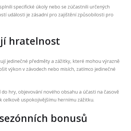
nili specifické úkoly nebo se zúčastnili určených
 události je zásadní pro zajištění způsobilosti pro
jí hratelnost
ují jedinečné předměty a zážitky, které mohou výrazně
epšit výkon v závodech nebo misích, zatímco jedinečné
í do hry, objevování nového obsahu a účasti na časově
 celkově uspokojivějšímu hernímu zážitku.
 sezónních bonusů