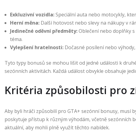
Exkluzivní vozidla:
Speciální auta nebo motocykly, kter
Herní měna:
Další hotovost nebo slevy na nákupy v rám
Jedinečné oděvní předměty:
Oblečení nebo doplňky s 
téma.
Vylepšení hratelnosti:
Dočasné posílení nebo výhody, 
Tyto typy bonusů se mohou lišit od jedné události k druh
sezónních aktivitách. Každá událost obvykle obsahuje je
Kritéria způsobilosti pro 
Aby byli hráči způsobilí pro GTA+ sezónní bonusy, musí 
poskytuje přístup k různým výhodám, včetně sezónních bonus
aktuální, aby mohli plně využít těchto nabídek.