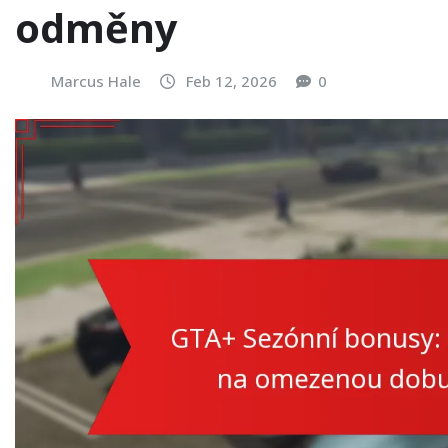
odměny
Marcus Hale
Feb 12, 2026
0