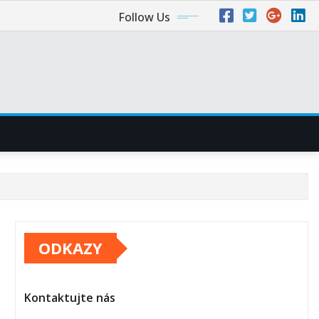
Follow Us
ODKAZY
Kontaktujte nás