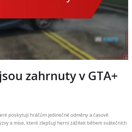
 jsou zahrnuty v GTA+
teré poskytují hráčům jedinečné odměny a časově
ýzvy a mise, které zlepšují herní zážitek během svátečních