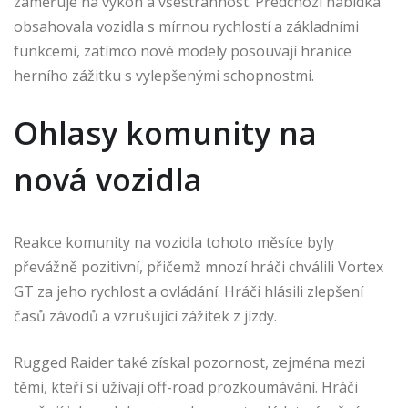
zaměřuje na výkon a všestrannost. Předchozí nabídka
obsahovala vozidla s mírnou rychlostí a základními
funkcemi, zatímco nové modely posouvají hranice
herního zážitku s vylepšenými schopnostmi.
Ohlasy komunity na
nová vozidla
Reakce komunity na vozidla tohoto měsíce byly
převážně pozitivní, přičemž mnozí hráči chválili Vortex
GT za jeho rychlost a ovládání. Hráči hlásili zlepšení
časů závodů a vzrušující zážitek z jízdy.
Rugged Raider také získal pozornost, zejména mezi
těmi, kteří si užívají off-road prozkoumávání. Hráči