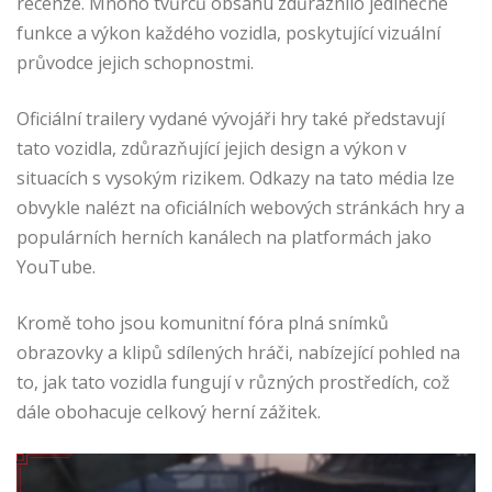
recenze. Mnoho tvůrců obsahu zdůraznilo jedinečné
funkce a výkon každého vozidla, poskytující vizuální
průvodce jejich schopnostmi.
Oficiální trailery vydané vývojáři hry také představují
tato vozidla, zdůrazňující jejich design a výkon v
situacích s vysokým rizikem. Odkazy na tato média lze
obvykle nalézt na oficiálních webových stránkách hry a
populárních herních kanálech na platformách jako
YouTube.
Kromě toho jsou komunitní fóra plná snímků
obrazovky a klipů sdílených hráči, nabízející pohled na
to, jak tato vozidla fungují v různých prostředích, což
dále obohacuje celkový herní zážitek.