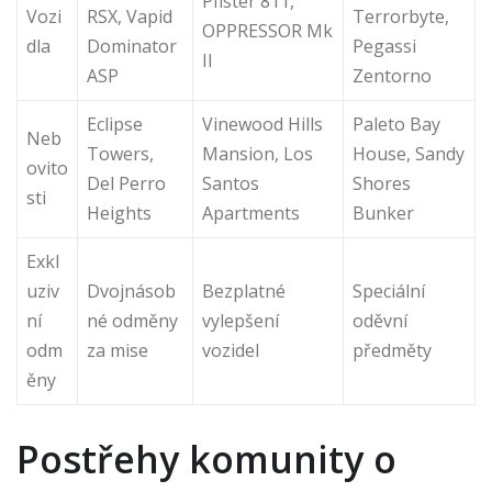
Pfister 811,
Vozi
RSX, Vapid
Terrorbyte,
OPPRESSOR Mk
dla
Dominator
Pegassi
II
ASP
Zentorno
Eclipse
Vinewood Hills
Paleto Bay
Neb
Towers,
Mansion, Los
House, Sandy
ovito
Del Perro
Santos
Shores
sti
Heights
Apartments
Bunker
Exkl
uziv
Dvojnásob
Bezplatné
Speciální
ní
né odměny
vylepšení
oděvní
odm
za mise
vozidel
předměty
ěny
Postřehy komunity o