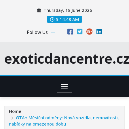
Skip
Thursday, 18 June 2026
to
content
5:14:49 AM
Follow Us
exoticdancentre.c
Home
GTA+ Měsíční odměny: Nová vozidla, nemovitosti,
nabídky na omezenou dobu