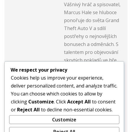
Vášnivý hráč a spisovatel,
Marcus Hale se hluboce
ponořuje do světa Grand
Theft Auto V a sdílí
postřehy o nejnovějších
bonusech a odměnách. S
talentem pro objevování
skrytých pokladů ve hře
pomáhá hráčům
We respect your privacy
maximalizovat jejich
Cookies help us improve your experience,
zážitek a zůstat o krok
deliver personalized content, and analyze traffic.
napřed. Když zrovna
You can choose which cookies to allow by
nehraje, Marcus si užívá
clicking
Customize
. Click
Accept All
to consent
prozkoumávání živých
or
Reject All
to decline non-essential cookies.
ulic Los Santos
Customize
prostřednictvím
Reject All
virtuálních dobrodružství.