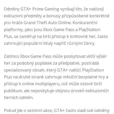
Odměny GTA+ Prime Gaming vynikají tím, že nabízejí
exkluzivní předměty a bonusy přizpůsobené konkrétně
pro hráče Grand Theft Auto Online. Konkurenční
platformy, jako jsou Xbox Game Pass a PlayStation
Plus, se zaměřují na širší přístup k knihovně her, často
zahrnující populární tituly napříč různými žánry.
Zatímco Xbox Game Pass může poskytovat větší výběr
her za podobný poplatek za předplatné, postrádá
specializovaný obsah, který GTA+ nabízí. PlayStation
Plus na druhé straně zahrnuje měsíční bezplatné hry a
přístup k online multiplayeru, což může oslovit širší
publikum, ale neposkytuje stejnou úroveň exkluzivních
herních odměn.
Pokud jde o sezónní akce, GTA+ často sladí své odměny