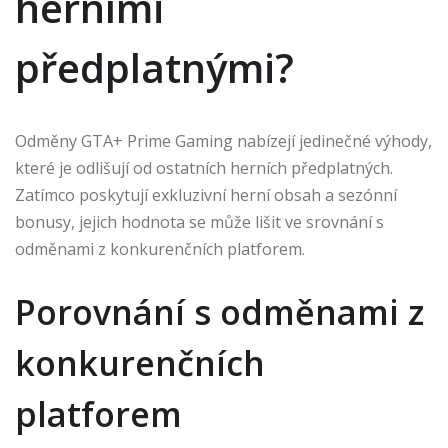
herními
předplatnými?
Odměny GTA+ Prime Gaming nabízejí jedinečné výhody,
které je odlišují od ostatních herních předplatných.
Zatímco poskytují exkluzivní herní obsah a sezónní
bonusy, jejich hodnota se může lišit ve srovnání s
odměnami z konkurenčních platforem.
Porovnání s odměnami z
konkurenčních
platforem