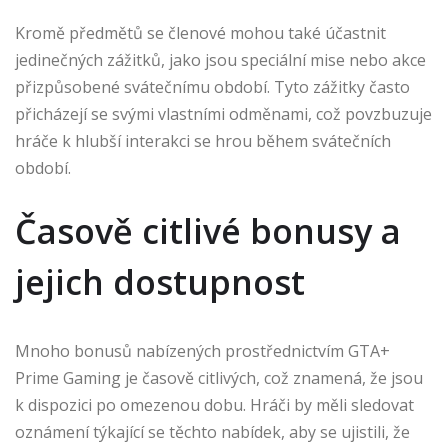
Kromě předmětů se členové mohou také účastnit
jedinečných zážitků, jako jsou speciální mise nebo akce
přizpůsobené svátečnímu období. Tyto zážitky často
přicházejí se svými vlastními odměnami, což povzbuzuje
hráče k hlubší interakci se hrou během svátečních
období.
Časově citlivé bonusy a
jejich dostupnost
Mnoho bonusů nabízených prostřednictvím GTA+
Prime Gaming je časově citlivých, což znamená, že jsou
k dispozici po omezenou dobu. Hráči by měli sledovat
oznámení týkající se těchto nabídek, aby se ujistili, že