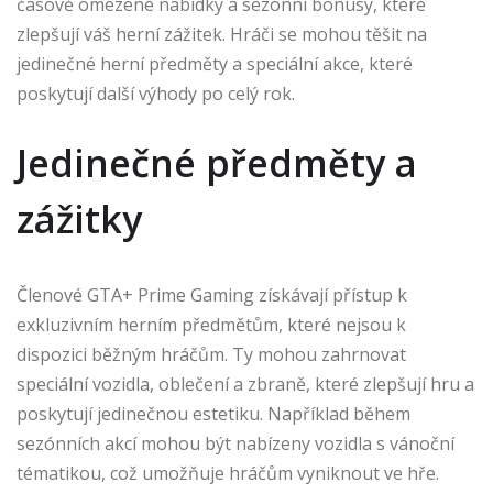
časově omezené nabídky a sezónní bonusy, které
zlepšují váš herní zážitek. Hráči se mohou těšit na
jedinečné herní předměty a speciální akce, které
poskytují další výhody po celý rok.
Jedinečné předměty a
zážitky
Členové GTA+ Prime Gaming získávají přístup k
exkluzivním herním předmětům, které nejsou k
dispozici běžným hráčům. Ty mohou zahrnovat
speciální vozidla, oblečení a zbraně, které zlepšují hru a
poskytují jedinečnou estetiku. Například během
sezónních akcí mohou být nabízeny vozidla s vánoční
tématikou, což umožňuje hráčům vyniknout ve hře.