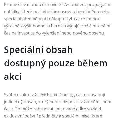
Kromě slev mohou členové GTA+ obdržet propagační
nabídky, které poskytují bonusovou herní měnu nebo
speciální předměty při nákupu. Tyto akce mohou
výrazně zvýšit hodnotu herních výdajů, což činí ideální
čas na investice do vylepšení nebo nového obsahu.
Speciální obsah
dostupný pouze během
akcí
Sváteční akce v GTA+ Prime Gaming často obsahují
jedinečný obsah, který není k dispozici v žádném jiném
čase. To může zahrnovat limitované edice vozidel,
exkluzivní oděvní předměty a speciální mise, které