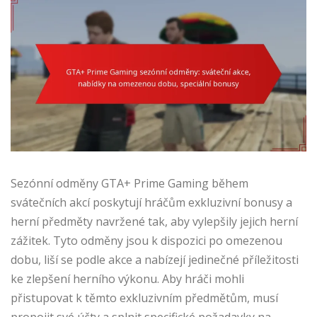
Sezónní odměny GTA+ Prime Gaming během
svátečních akcí poskytují hráčům exkluzivní bonusy a
herní předměty navržené tak, aby vylepšily jejich herní
zážitek. Tyto odměny jsou k dispozici po omezenou
dobu, liší se podle akce a nabízejí jedinečné příležitosti
ke zlepšení herního výkonu. Aby hráči mohli
přistupovat k těmto exkluzivním předmětům, musí