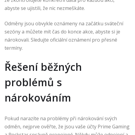
abyste se ujistili, že nic nezmeškáte.
Odměny jsou obvykle oznámeny na začátku sváteční
sezóny a můžete mít čas do konce akce, abyste si je
nárokovali. Sledujte oficiální oznámení pro přesné
termíny.
Řešení běžných
problémů s
nárokováním
Pokud narazíte na problémy při nárokování svých
odměn, nejprve ověřte, že jsou vaše účty Prime Gaming
a Rockstar správně propojené. Někdy může odpojení a