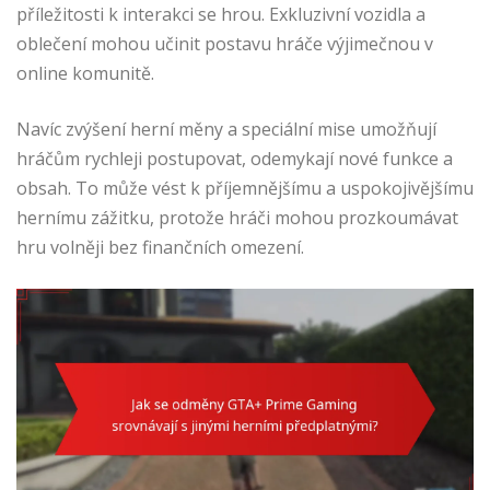
příležitosti k interakci se hrou. Exkluzivní vozidla a
oblečení mohou učinit postavu hráče výjimečnou v
online komunitě.
Navíc zvýšení herní měny a speciální mise umožňují
hráčům rychleji postupovat, odemykají nové funkce a
obsah. To může vést k příjemnějšímu a uspokojivějšímu
hernímu zážitku, protože hráči mohou prozkoumávat
hru volněji bez finančních omezení.