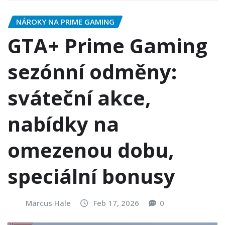
NÁROKY NA PRIME GAMING
GTA+ Prime Gaming
sezónní odměny:
sváteční akce,
nabídky na
omezenou dobu,
speciální bonusy
Marcus Hale
Feb 17, 2026
0