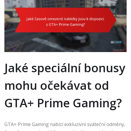
Jaké speciální bonusy
mohu očekávat od
GTA+ Prime Gaming?
GTA+ Prime Gaming nabízí exkluzivní sváteční odměny,