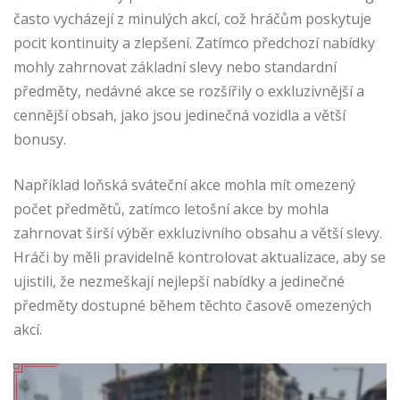
často vycházejí z minulých akcí, což hráčům poskytuje
pocit kontinuity a zlepšení. Zatímco předchozí nabídky
mohly zahrnovat základní slevy nebo standardní
předměty, nedávné akce se rozšířily o exkluzivnější a
cennější obsah, jako jsou jedinečná vozidla a větší
bonusy.
Například loňská sváteční akce mohla mít omezený
počet předmětů, zatímco letošní akce by mohla
zahrnovat širší výběr exkluzivního obsahu a větší slevy.
Hráči by měli pravidelně kontrolovat aktualizace, aby se
ujistili, že nezmeškají nejlepší nabídky a jedinečné
předměty dostupné během těchto časově omezených
akcí.