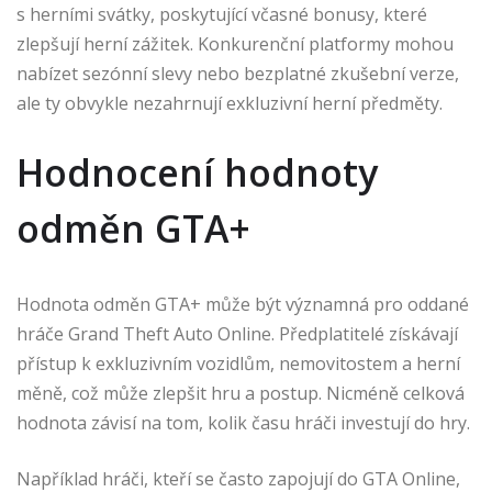
s herními svátky, poskytující včasné bonusy, které
zlepšují herní zážitek. Konkurenční platformy mohou
nabízet sezónní slevy nebo bezplatné zkušební verze,
ale ty obvykle nezahrnují exkluzivní herní předměty.
Hodnocení hodnoty
odměn GTA+
Hodnota odměn GTA+ může být významná pro oddané
hráče Grand Theft Auto Online. Předplatitelé získávají
přístup k exkluzivním vozidlům, nemovitostem a herní
měně, což může zlepšit hru a postup. Nicméně celková
hodnota závisí na tom, kolik času hráči investují do hry.
Například hráči, kteří se často zapojují do GTA Online,