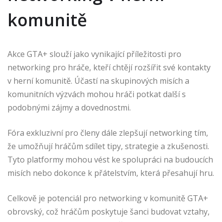
komunitě
Akce GTA+ slouží jako vynikající příležitosti pro
networking pro hráče, kteří chtějí rozšířit své kontakty
v herní komunitě. Účastí na skupinových misích a
komunitních výzvách mohou hráči potkat další s
podobnými zájmy a dovednostmi.
Fóra exkluzivní pro členy dále zlepšují networking tím,
že umožňují hráčům sdílet tipy, strategie a zkušenosti.
Tyto platformy mohou vést ke spolupráci na budoucích
misích nebo dokonce k přátelstvím, která přesahují hru.
Celkově je potenciál pro networking v komunitě GTA+
obrovský, což hráčům poskytuje šanci budovat vztahy,