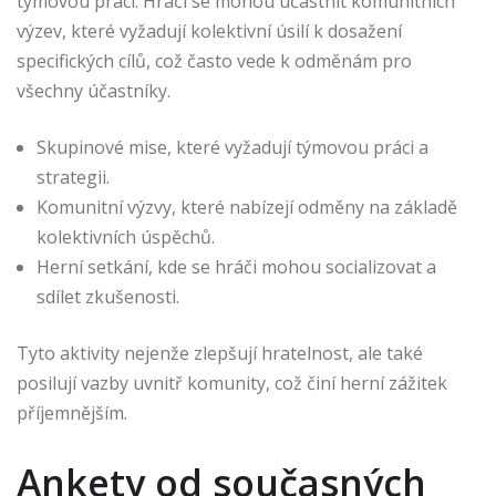
týmovou práci. Hráči se mohou účastnit komunitních
výzev, které vyžadují kolektivní úsilí k dosažení
specifických cílů, což často vede k odměnám pro
všechny účastníky.
Skupinové mise, které vyžadují týmovou práci a
strategii.
Komunitní výzvy, které nabízejí odměny na základě
kolektivních úspěchů.
Herní setkání, kde se hráči mohou socializovat a
sdílet zkušenosti.
Tyto aktivity nejenže zlepšují hratelnost, ale také
posilují vazby uvnitř komunity, což činí herní zážitek
příjemnějším.
Ankety od současných