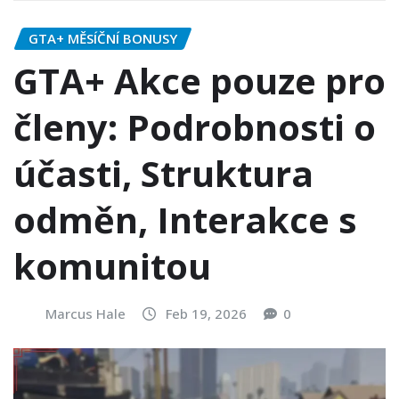
GTA+ MĚSÍČNÍ BONUSY
GTA+ Akce pouze pro
členy: Podrobnosti o
účasti, Struktura
odměn, Interakce s
komunitou
Marcus Hale
Feb 19, 2026
0