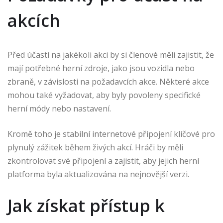
akcích
Před účastí na jakékoli akci by si členové měli zajistit, že
mají potřebné herní zdroje, jako jsou vozidla nebo
zbraně, v závislosti na požadavcích akce. Některé akce
mohou také vyžadovat, aby byly povoleny specifické
herní módy nebo nastavení.
Kromě toho je stabilní internetové připojení klíčové pro
plynulý zážitek během živých akcí. Hráči by měli
zkontrolovat své připojení a zajistit, aby jejich herní
platforma byla aktualizována na nejnovější verzi.
Jak získat přístup k