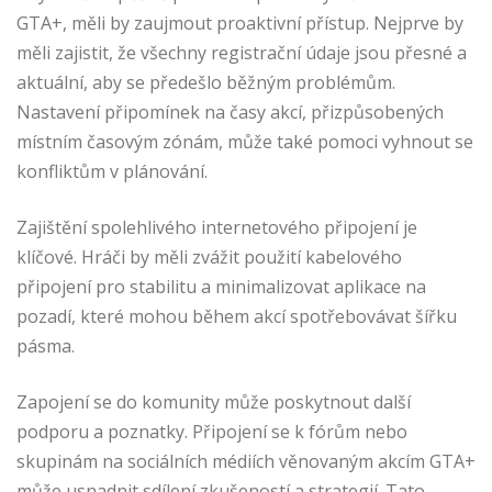
GTA+, měli by zaujmout proaktivní přístup. Nejprve by
měli zajistit, že všechny registrační údaje jsou přesné a
aktuální, aby se předešlo běžným problémům.
Nastavení připomínek na časy akcí, přizpůsobených
místním časovým zónám, může také pomoci vyhnout se
konfliktům v plánování.
Zajištění spolehlivého internetového připojení je
klíčové. Hráči by měli zvážit použití kabelového
připojení pro stabilitu a minimalizovat aplikace na
pozadí, které mohou během akcí spotřebovávat šířku
pásma.
Zapojení se do komunity může poskytnout další
podporu a poznatky. Připojení se k fórům nebo
skupinám na sociálních médiích věnovaným akcím GTA+
může usnadnit sdílení zkušeností a strategií. Tato