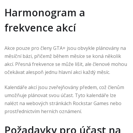
Harmonogram a
frekvence akcí
Akce pouze pro členy GTA+ jsou obvykle plánovány na
měsíční bázi, přičemž během měsíce se koná několik
akcí. Přesná frekvence se může lišit, ale členové mohou
očekávat alespoň jednu hlavní akci každý měsíc.
Kalendáře akcí jsou zveřejňovány předem, což členům
umožňuje plánovat svou účast. Tyto kalendáře lze
nalézt na webových stránkách Rockstar Games nebo
prostřednictvím herních oznámení.
Požadavky pro účast na