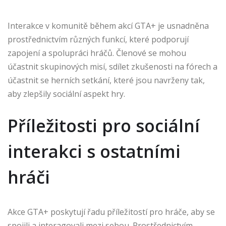
Interakce v komunitě během akcí GTA+ je usnadněna
prostřednictvím různých funkcí, které podporují
zapojení a spolupráci hráčů. Členové se mohou
účastnit skupinových misí, sdílet zkušenosti na fórech a
účastnit se herních setkání, které jsou navrženy tak,
aby zlepšily sociální aspekt hry.
Příležitosti pro sociální
interakci s ostatními
hráči
Akce GTA+ poskytují řadu příležitostí pro hráče, aby se
spojili a interagovali mezi sebou. Prostřednictvím