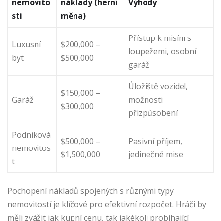
nemovito
náklady (herní
Výhody
sti
měna)
Přístup k misím s
Luxusní
$200,000 –
loupežemi, osobní
byt
$500,000
garáž
Úložiště vozidel,
$150,000 –
Garáž
možnosti
$300,000
přizpůsobení
Podniková
$500,000 –
Pasivní příjem,
nemovitos
$1,500,000
jedinečné mise
t
Pochopení nákladů spojených s různými typy
nemovitostí je klíčové pro efektivní rozpočet. Hráči by
měli zvážit jak kupní cenu, tak jakékoli probíhající