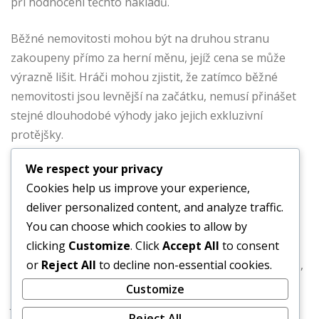
při hodnocení těchto nákladů.
Běžné nemovitosti mohou být na druhou stranu
zakoupeny přímo za herní měnu, jejíž cena se může
výrazně lišit. Hráči mohou zjistit, že zatímco běžné
nemovitosti jsou levnější na začátku, nemusí přinášet
stejné dlouhodobé výhody jako jejich exkluzivní
protějšky.
We respect your privacy
Rozdíly v hráčském
Cookies help us improve your experience,
deliver personalized content, and analyze traffic.
zážitku
You can choose which cookies to allow by
clicking
Customize
. Click
Accept All
to consent
or
Reject All
to decline non-essential cookies.
Hráči, kteří investují do exkluzivních nemovitostí GTA+,
často hlásí angažovanější a odměňující herní zážitek.
Customize
Jedinečné funkce a výhody spojené s těmito
Reject All