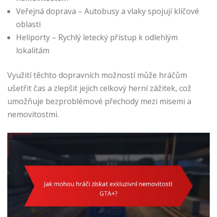
Veřejná doprava – Autobusy a vlaky spojují klíčové
oblasti
Heliporty – Rychlý letecký přístup k odlehlým
lokalitám
Využití těchto dopravních možností může hráčům
ušetřit čas a zlepšit jejich celkový herní zážitek, což
umožňuje bezproblémové přechody mezi misemi a
nemovitostmi.