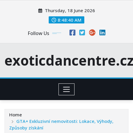
Skip
Thursday, 18 June 2026
to
content
8:48:41 AM
Follow Us
exoticdancentre.c
Home
GTA+ Exkluzivní nemovitosti: Lokace, Výhody,
Způsoby získání