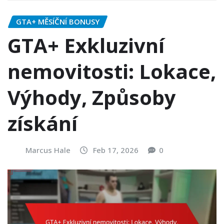
GTA+ MĚSÍČNÍ BONUSY
GTA+ Exkluzivní
nemovitosti: Lokace,
Výhody, Způsoby
získání
Marcus Hale
Feb 17, 2026
0