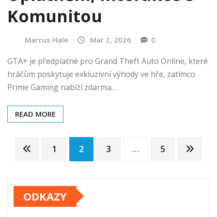
Komunitou
Marcus Hale
Mar 2, 2026
0
GTA+ je předplatné pro Grand Theft Auto Online, které
hráčům poskytuje exkluzivní výhody ve hře, zatímco
Prime Gaming nabízí zdarma…
READ MORE
Posts
1
2
3
…
5
pagination
ODKAZY