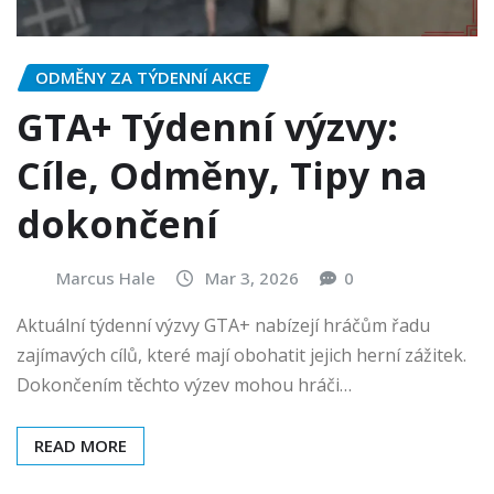
ODMĚNY ZA TÝDENNÍ AKCE
GTA+ Týdenní výzvy:
Cíle, Odměny, Tipy na
dokončení
Marcus Hale
Mar 3, 2026
0
Aktuální týdenní výzvy GTA+ nabízejí hráčům řadu
zajímavých cílů, které mají obohatit jejich herní zážitek.
Dokončením těchto výzev mohou hráči…
READ MORE