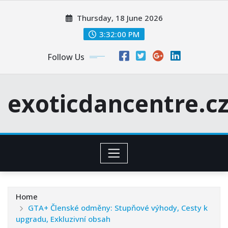
Skip
Thursday, 18 June 2026
to
content
3:32:01 PM
Follow Us
exoticdancentre.c
Home
GTA+ Členské odměny: Stupňové výhody, Cesty k
upgradu, Exkluzivní obsah