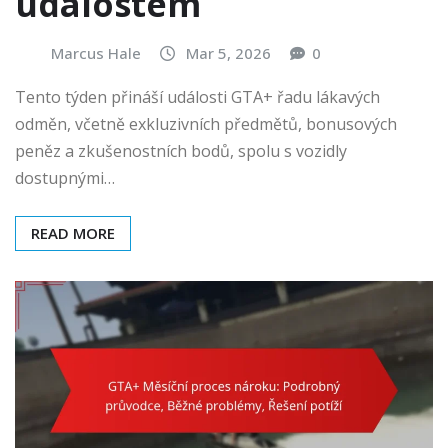
událostem
Marcus Hale
Mar 5, 2026
0
Tento týden přináší události GTA+ řadu lákavých
odměn, včetně exkluzivních předmětů, bonusových
peněz a zkušenostních bodů, spolu s vozidly
dostupnými…
READ MORE