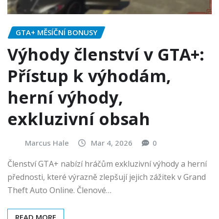
GTA+ MĚSÍČNÍ BONUSY
Výhody členství v GTA+:
Přístup k výhodám,
herní výhody,
exkluzivní obsah
Marcus Hale
Mar 4, 2026
0
Členství GTA+ nabízí hráčům exkluzivní výhody a herní
přednosti, které výrazně zlepšují jejich zážitek v Grand
Theft Auto Online. Členové…
READ MORE