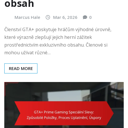
obsah
Marcus Hale
Mar 6, 2026
0
Členství GTA+ poskytuje hráčům výhodné úrovně,
které výrazně zlepšují jejich herní zážitek
prostřednictvím exkluzivního obsahu. Členové si
mohou užívat různé…
READ MORE