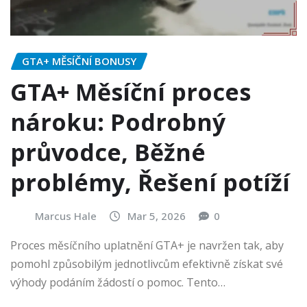
GTA+ MĚSÍČNÍ BONUSY
GTA+ Měsíční proces
nároku: Podrobný
průvodce, Běžné
problémy, Řešení potíží
Marcus Hale
Mar 5, 2026
0
Proces měsíčního uplatnění GTA+ je navržen tak, aby
pomohl způsobilým jednotlivcům efektivně získat své
výhody podáním žádostí o pomoc. Tento…