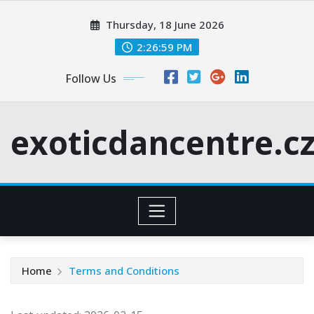
Skip
Thursday, 18 June 2026
to
content
2:26:59 PM
Follow Us
exoticdancentre.c
Home
Terms and Conditions