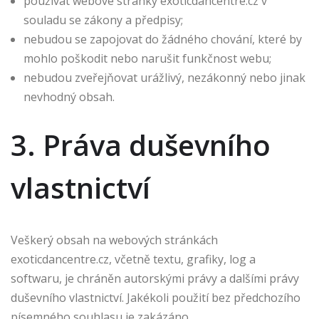
používat webové stránky exoticdancentre.cz v
souladu se zákony a předpisy;
nebudou se zapojovat do žádného chování, které by
mohlo poškodit nebo narušit funkčnost webu;
nebudou zveřejňovat urážlivý, nezákonný nebo jinak
nevhodný obsah.
3. Práva duševního
vlastnictví
Veškerý obsah na webových stránkách
exoticdancentre.cz, včetně textu, grafiky, log a
softwaru, je chráněn autorskými právy a dalšími právy
duševního vlastnictví. Jakékoli použití bez předchozího
písemného souhlasu je zakázáno.